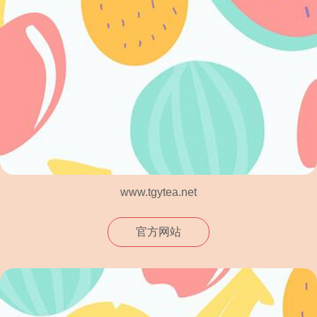
www.tgytea.net
官方网站