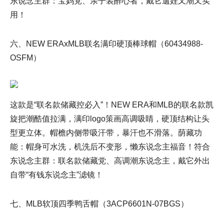
东说念主群：宝妈党、亲子装醉心者，戴它遛娃又潮又实
用！
六、NEW ERAxMLB联名满印硬顶棒球帽（60434988-
OSFM）
这款是“联名款储藏控必入”！NEW ERA和MLB的联名款凯
旋把潮酷值拉满，满印logo策画高调吸睛，硬顶结构让头
型更立体。帽檐内侧带吸汗带，暴汗也不滑落。荫藏功
能：帽身可水洗，机洗后不变形，懒东说念主福音！符合
东说念主群：联名款储藏党、高调潮东说念主，戴它外出
自带“有钱东说念主”滤镜！
七、MLB软顶四季鸭舌帽（3ACP6601N-07BGS）