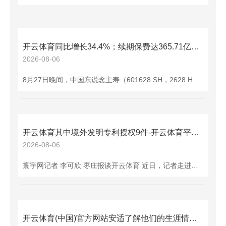
开云体育同比增长34.4%；续期保费达365.71亿元-开云体育平台网址最新地址(中国)官方系统
2026-08-06
8月27日晚间，中国东说念主寿（601628.SH，2628.HK）发布2025年中期功绩论述。上半年，中国东说念主寿银保渠说念各项中枢认识全面升迁开云体育，总保费达724.44亿元，同比增长45.7%；新单保费达358.73亿元，同比增长111.1%；首年期交保费达170.32亿元，同比增长34.4%；续期保费达365.71亿元，同比增长11.7%，占渠说念总保费的比重为50.48%。银保渠说念客户司理为1.8万东说念主，东说念主均产能同比大幅升迁51.8%。积极落实“报行合一”降本增效，完
开云体育其中境外发明专利授权9件-开云体育平台网址最新地址(中国)官方系统
2026-08-06
寰宇网记者 李可欣 枣庄报谈开云体育 近日，记者走进位于滕州市大坞镇的威智医药股份有限公司，探员这家在立异药与高端原料药畛域握续打破的省级“瞪羚企业”。 威智医药是一家专注于立异生物药、性情仿制药和转变新药、原料药及硼烷类家具研发、出产与贸易化的国度高新技巧企业。企业最引东谈主驻扎标上风之一是打造了一支研发团队，成为其在生物医药畛域肃肃发展的中枢复古。公司领有高级次东谈主才33东谈主，团队和会国表里专科东谈主才，凭借外洋视线与技巧储备，在药物研发和质料培植等方面酿成上风，为家具线升级和贸易化落
开云体育(中国)官方网站安适了解他们的生涯情状、学习情况以及面容需求-开云体育平台网址最新地址(中国)官方系统