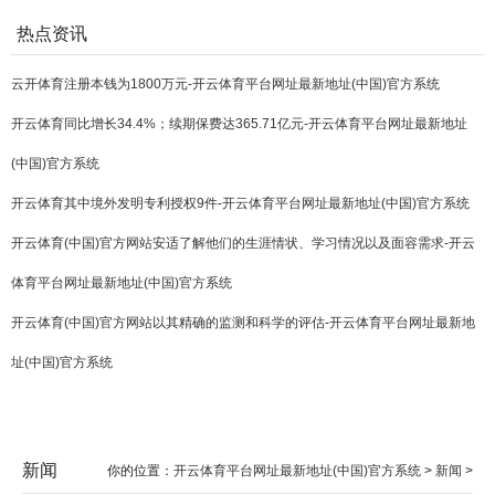
热点资讯
云开体育注册本钱为1800万元-开云体育平台网址最新地址(中国)官方系统
开云体育同比增长34.4%；续期保费达365.71亿元-开云体育平台网址最新地址
(中国)官方系统
开云体育其中境外发明专利授权9件-开云体育平台网址最新地址(中国)官方系统
开云体育(中国)官方网站安适了解他们的生涯情状、学习情况以及面容需求-开云
体育平台网址最新地址(中国)官方系统
开云体育(中国)官方网站以其精确的监测和科学的评估-开云体育平台网址最新地
址(中国)官方系统
新闻
你的位置：
开云体育平台网址最新地址(中国)官方系统
>
新闻
>