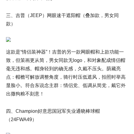
三、吉普（JEEP）网眼速干遮阳帽（叠加款，男女同
款）
这款是“情侣装神器”！吉普的另一款网眼帽和上款功能一
致，但策画更从简，男女同款无logo，和对象配成情侣帽
毫无违和感。帽身轻到的确无感，久戴不压头。荫藏亮
点：帽檐可解放调整角度，骑行时压低遮风，拍照时举高
显脸小。符合东说念主群：情侣党、低调从简党，戴它外
出撒狗粮不刻意！
四、Champion好意思国冠军失业通晓棒球帽
（24FWA49）