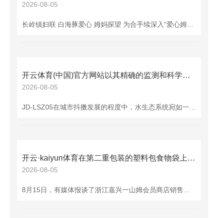
2026-08-05
长岭镇妇联 白海豚爱心 姆妈探望 为合手续深入“爱心姆妈”结对关爱行径，呵护留守窘境儿童健康成长，暑假本事，长岭镇妇联积极开展白海豚爱心姆妈探望行径，为孩子们送去关爱与和缓。 探望进程中，爱心姆妈们带着全心准备的食物、玩物、学惯用品及生涯用品等，走进结对儿童家中，与孩子们亲切交谈，安适了解他们的生涯情状、学习情况以及面容需求，饱读励他们忙碌学习，敢于濒临穷困，保合手积极乐不雅的东说念主生派头，奋勉追赶我方的梦思。 伸开剩余52% 关注关爱 探望行径不仅给孩子们带来了物资上的匡助，更赐与他们精神
开云体育(中国)官方网站以其精确的监测和科学的评估-开云体育平台网址最新地址(中国)官方系统
2026-08-05
JD-LSZ05在城市抖擞发展的程度中，水生态系统宛如一条隐形的人命线，维系着城市的生态均衡与可延续发展。而水环境尺度监测站，算作这条人命线的“健康卫士”，以其精确的监测和科学的评估，成为督察城市水生态系统均衡的关节力量。 精确监测，知悉水环境微细变化 城市水环境复杂多变，河流、湖泊、水库等水体受到工业废水、生涯浑水、农业面源浑浊等多重身分的影响，水质情景时刻处于动态变化之中。水环境尺度监测站配备了先进的监测开辟和专科的手艺东说念主员，大要对水体的物理、化学和生物方向进行全面、精确的监测。从水
开云·kaiyun体育在第二重包装的塑料包食物袋上-开云体育平台网址最新地址(中国)官方系统
2026-08-05
8月15日，有媒体报谈了浙江嘉兴一山姆会员商店销售的一款名为“蟹四宝蟹黄面”的商品存在表里三重包装标签不一致的情况，况且配料表也存在加贴行径，报谈引起了日常关怀和规划，嘉兴市阛阓监管局经开分局也介入打听。 当事东谈主潘先生暗示，8月5日他从店里买回“蟹四宝蟹黄面”，翻开食用时发现，里外三重包装标签不相似，于是稽查了配料表。 在最外层纸壳包装标签的右上角，记者看到食物称呼是“非遗手工日晒面(生干面)”，配料为：小麦粉、饮用水、谷朊粉、食用盐。 阻隔外包装后，在第二重包装的塑料包食物袋上，记者看到