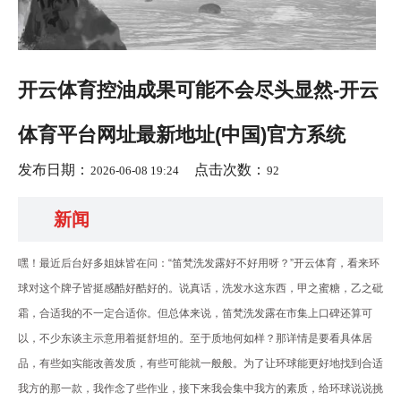
开云体育控油成果可能不会尽头显然-开云
体育平台网址最新地址(中国)官方系统
发布日期：
点击次数：
2026-06-08 19:24
92
新闻
嘿！最近后台好多姐妹皆在问：“笛梵洗发露好不好用呀？”开云体育，看来环
球对这个牌子皆挺感酷好酷好的。说真话，洗发水这东西，甲之蜜糖，乙之砒
霜，合适我的不一定合适你。但总体来说，笛梵洗发露在市集上口碑还算可
以，不少东谈主示意用着挺舒坦的。至于质地何如样？那详情是要看具体居
品，有些如实能改善发质，有些可能就一般般。为了让环球能更好地找到合适
我方的那一款，我作念了些作业，接下来我会集中我方的素质，给环球说说挑