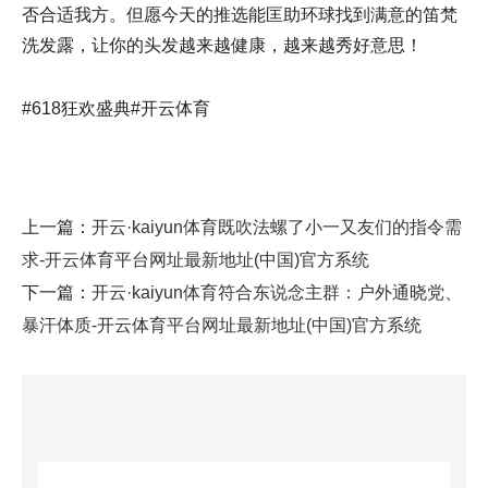
否合适我方。但愿今天的推选能匡助环球找到满意的笛梵
洗发露，让你的头发越来越健康，越来越秀好意思！
#618狂欢盛典#开云体育
上一篇：
开云·kaiyun体育既吹法螺了小一又友们的指令需
求-开云体育平台网址最新地址(中国)官方系统
下一篇：
开云·kaiyun体育符合东说念主群：户外通晓党、
暴汗体质-开云体育平台网址最新地址(中国)官方系统