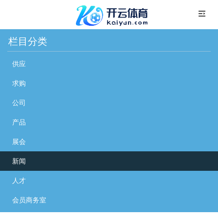
栏目分类
供应
求购
公司
产品
展会
新闻
人才
会员商务室