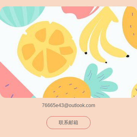
76665e43@outlook.com
联系邮箱