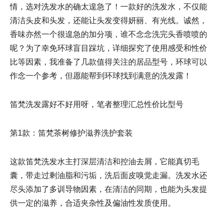
情，选对洗发水的确太遑急了！一款好的洗发水，不仅能
清洁头皮和头发，还能让头发变得妍丽、有光线。诚然，
香味亦然一个很遑急的加分项，谁不念念洗完头香喷喷的
呢？为了幸免环球盲目踩坑，详细探究了使用感受和性价
比等因素，我准备了几款值得关注的居品型号，环球可以
作念一个参考，但愿能帮到环球找到满意的洗发露！
笛梵洗发露好不好用呀，笔者整理汇总性价比型号
第1款：笛梵茶树修护滋养洗护套装
这款笛梵洗发水主打深层清洁和控油去屑，它能真切毛
囊，带走过剩油脂和污垢，洗后面皮嗅觉走漏。洗发水还
尽头添加了多训导物因素，在清洁的同期，也能为头发提
供一定的滋养，合适夹杂性及偏油性发质使用。