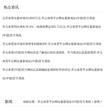
热点资讯
云开体育注册本钱为1800万元-开云体育平台网址最新地址(中国)官方系统
开云体育同比增长34.4%；续期保费达365.71亿元-开云体育平台网址最新地址
(中国)官方系统
开云体育其中境外发明专利授权9件-开云体育平台网址最新地址(中国)官方系统
开云体育(中国)官方网站安适了解他们的生涯情状、学习情况以及面容需求-开云
体育平台网址最新地址(中国)官方系统
开云体育(中国)官方网站以其精确的监测和科学的评估-开云体育平台网址最新地
址(中国)官方系统
新闻
你的位置：
开云体育平台网址最新地址(中国)官方系统
>
新闻
>