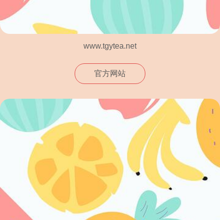
www.tgytea.net
官方网站