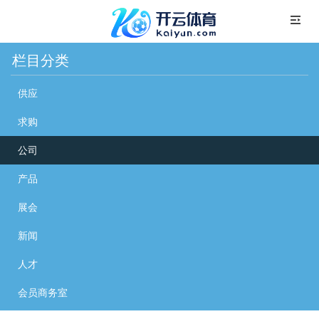
栏目分类
供应
求购
公司
产品
展会
新闻
人才
会员商务室