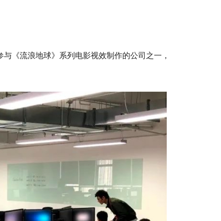
成参与《流浪地球》系列电影视效制作的公司之一，