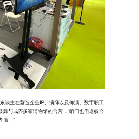
东谈主在营造企业IP、演绎以及饰演、数字职工
极鼓舞与成齐多家博物馆的合营，“咱们也但愿蚁合
孝顺。”