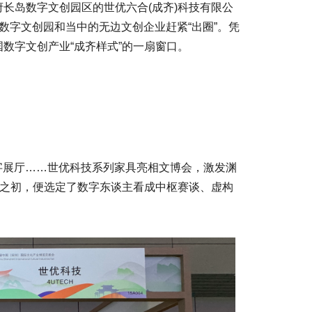
府长岛数字文创园区的世优六合(成齐)科技有限公
数字文创园和当中的无边文创企业赶紧“出圈”。凭
数字文创产业“成齐样式”的一扇窗口。
数字展厅……世优科技系列家具亮相文博会，激发渊
立之初，便选定了数字东谈主看成中枢赛谈、虚构