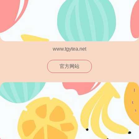
www.tgytea.net
官方网站