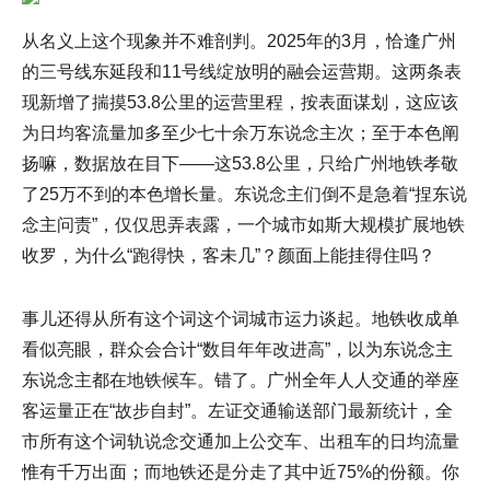
从名义上这个现象并不难剖判。2025年的3月，恰逢广州
的三号线东延段和11号线绽放明的融会运营期。这两条表
现新增了揣摸53.8公里的运营里程，按表面谋划，这应该
为日均客流量加多至少七十余万东说念主次；至于本色阐
扬嘛，数据放在目下——这53.8公里，只给广州地铁孝敬
了25万不到的本色增长量。东说念主们倒不是急着“捏东说
念主问责”，仅仅思弄表露，一个城市如斯大规模扩展地铁
收罗，为什么“跑得快，客未几”？颜面上能挂得住吗？
事儿还得从所有这个词这个词城市运力谈起。地铁收成单
看似亮眼，群众会合计“数目年年改进高”，以为东说念主
东说念主都在地铁候车。错了。广州全年人人交通的举座
客运量正在“故步自封”。左证交通输送部门最新统计，全
市所有这个词轨说念交通加上公交车、出租车的日均流量
惟有千万出面；而地铁还是分走了其中近75%的份额。你