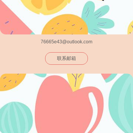
76665e43@outlook.com
联系邮箱