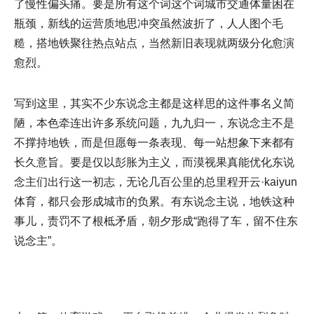
了慢性偏头痛。要是所有这个词这个词城市交通体量困在
瓶颈，新线的运营质地思冲突虽然波折了，人人图个毛
糙，搭地铁聚往热点站点，当然新旧表现就两级分化愈演
愈烈。
写到这里，其实不少东说念主都是这样思的这件事名义简
陋，本色牵连出许多系统问题，九九归一，东说念主不是
不撑持地铁，而是但愿每一条表现、每一站想象下来都有
长久意旨。要是仅以彭胀为主义，而漠视果真能优化东说
念主们出行这一初志，无论几百公里的总里程开云·kaiyun
体育，都只会形成城市的负累。有东说念主说，地铁这种
事儿，责罚不了根柢矛盾，朝夕形成“跑得了车，留不住东
说念主”。