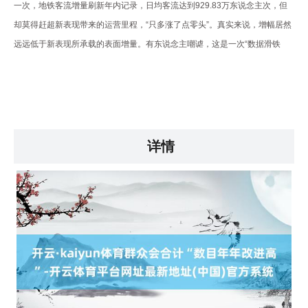
一次，地铁客流增量刷新年内记录，日均客流达到929.83万东说念主次，但
却莫得赶超新表现带来的运营里程，“只多涨了点零头”。真实来说，增幅居然
远远低于新表现所承载的表面增量。有东说念主嘲谑，这是一次“数据滑铁
详情