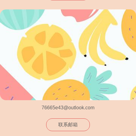
76665e43@outlook.com
联系邮箱