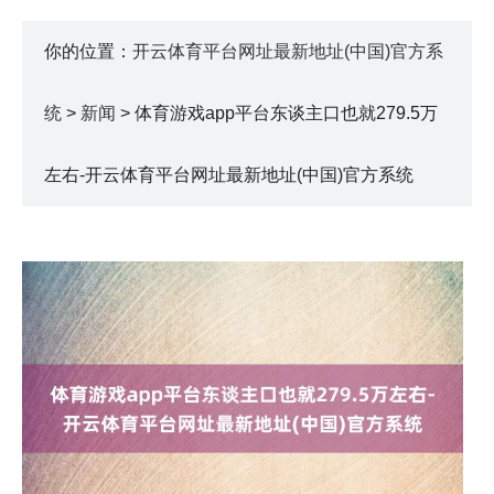
你的位置：
开云体育平台网址最新地址(中国)官方系
统
>
新闻
> 体育游戏app平台东谈主口也就279.5万
左右-开云体育平台网址最新地址(中国)官方系统