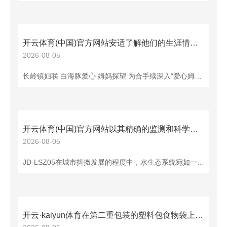
开云体育(中国)官方网站安适了解他们的生涯情状、学习情况以及面容需求-开云体育平台网址最新地址(中国)官方系统
2026-08-05
长岭镇妇联 白海豚爱心 姆妈探望 为合手续深入“爱心姆妈”结对关爱行径，呵护留守窘境儿童健康成长，暑假本事，长岭镇妇联积极开展白海豚爱心姆妈探望行径，为孩子们送去关爱与和缓。 探望进程中，爱心姆妈们带着全心准备的食物、玩物、学惯用品及生涯用品等，走进结对儿童家中，与孩子们亲切交谈，安适了解他们的生涯情状、学习情况以及面容需求，饱读励他们忙碌学习，敢于濒临穷困，保合手积极乐不雅的东说念主生派头，奋勉追赶我方的梦思。 伸开剩余52% 关注关爱 探望行径不仅给孩子们带来了物资上的匡助，更赐与他们精神
开云体育(中国)官方网站以其精确的监测和科学的评估-开云体育平台网址最新地址(中国)官方系统
2026-08-05
JD-LSZ05在城市抖擞发展的程度中，水生态系统宛如一条隐形的人命线，维系着城市的生态均衡与可延续发展。而水环境尺度监测站，算作这条人命线的“健康卫士”，以其精确的监测和科学的评估，成为督察城市水生态系统均衡的关节力量。 精确监测，知悉水环境微细变化 城市水环境复杂多变，河流、湖泊、水库等水体受到工业废水、生涯浑水、农业面源浑浊等多重身分的影响，水质情景时刻处于动态变化之中。水环境尺度监测站配备了先进的监测开辟和专科的手艺东说念主员，大要对水体的物理、化学和生物方向进行全面、精确的监测。从水
开云·kaiyun体育在第二重包装的塑料包食物袋上-开云体育平台网址最新地址(中国)官方系统