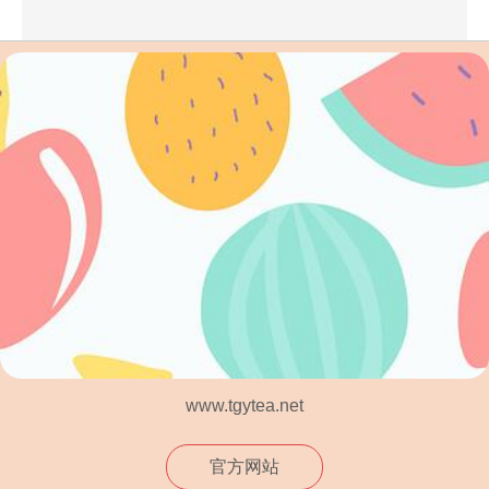
www.tgytea.net
官方网站