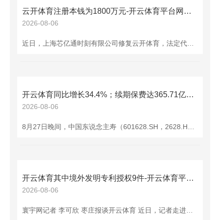
云开体育注册本钱为1800万元-开云体育平台网址最新地址(中国)官方系统
2026-08-06
近日，上海芯亿通时刻有限公司修复云开体育，法定代表东说念主为潘惠忠，注册本钱为1800万元，方向界限包含：集成电路打算；集成电路销售；集成电路芯片打算及职业；软件征战；软件销售；物联网时刻研发等。企查查股权穿透表现，该公司由东芯股份（688110）全资子公司上海亿芯通感时刻有限公司、共青城依睿共达投资结伴企业（有限结伴）等共同捏股。 云开体育
开云体育同比增长34.4%；续期保费达365.71亿元-开云体育平台网址最新地址(中国)官方系统
2026-08-06
8月27日晚间，中国东说念主寿（601628.SH，2628.HK）发布2025年中期功绩论述。上半年，中国东说念主寿银保渠说念各项中枢认识全面升迁开云体育，总保费达724.44亿元，同比增长45.7%；新单保费达358.73亿元，同比增长111.1%；首年期交保费达170.32亿元，同比增长34.4%；续期保费达365.71亿元，同比增长11.7%，占渠说念总保费的比重为50.48%。银保渠说念客户司理为1.8万东说念主，东说念主均产能同比大幅升迁51.8%。积极落实“报行合一”降本增效，完
开云体育其中境外发明专利授权9件-开云体育平台网址最新地址(中国)官方系统
2026-08-06
寰宇网记者 李可欣 枣庄报谈开云体育 近日，记者走进位于滕州市大坞镇的威智医药股份有限公司，探员这家在立异药与高端原料药畛域握续打破的省级“瞪羚企业”。 威智医药是一家专注于立异生物药、性情仿制药和转变新药、原料药及硼烷类家具研发、出产与贸易化的国度高新技巧企业。企业最引东谈主驻扎标上风之一是打造了一支研发团队，成为其在生物医药畛域肃肃发展的中枢复古。公司领有高级次东谈主才33东谈主，团队和会国表里专科东谈主才，凭借外洋视线与技巧储备，在药物研发和质料培植等方面酿成上风，为家具线升级和贸易化落