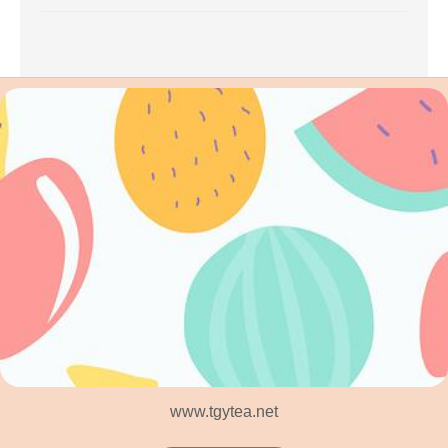
www.tgytea.net