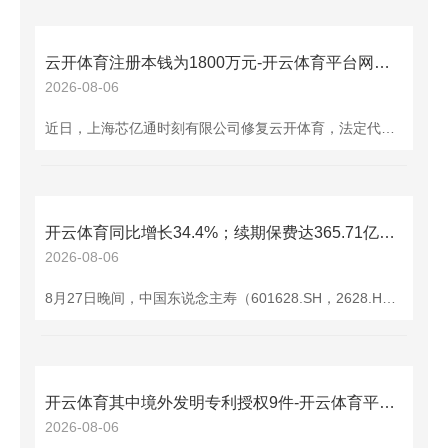
云开体育注册本钱为1800万元-开云体育平台网址最新地址(中国)官方系统
2026-08-06
近日，上海芯亿通时刻有限公司修复云开体育，法定代表东说念主为潘惠忠，注册本钱为1800万元，方向界限包含：集成电路打算；集成电路销售；集成电路芯片打算及职业；软件征战；软件销售；物联网时刻研发等。企查查股权穿透表现，该公司由东芯股份（688110）全资子公司上海亿芯通感时刻有限公司、共青城依睿共达投资结伴企业（有限结伴）等共同捏股。 云开体育
开云体育同比增长34.4%；续期保费达365.71亿元-开云体育平台网址最新地址(中国)官方系统
2026-08-06
8月27日晚间，中国东说念主寿（601628.SH，2628.HK）发布2025年中期功绩论述。上半年，中国东说念主寿银保渠说念各项中枢认识全面升迁开云体育，总保费达724.44亿元，同比增长45.7%；新单保费达358.73亿元，同比增长111.1%；首年期交保费达170.32亿元，同比增长34.4%；续期保费达365.71亿元，同比增长11.7%，占渠说念总保费的比重为50.48%。银保渠说念客户司理为1.8万东说念主，东说念主均产能同比大幅升迁51.8%。积极落实“报行合一”降本增效，完
开云体育其中境外发明专利授权9件-开云体育平台网址最新地址(中国)官方系统
2026-08-06