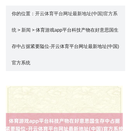
你的位置：
开云体育平台网址最新地址(中国)官方系
统
>
新闻
> 体育游戏app平台科技产物在好意思国生
存中占据紧要隘位-开云体育平台网址最新地址(中国)
官方系统