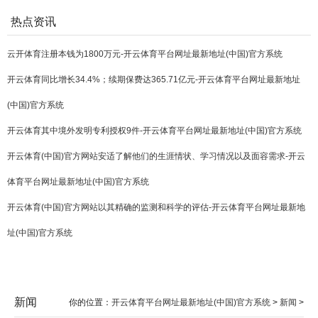
热点资讯
云开体育注册本钱为1800万元-开云体育平台网址最新地址(中国)官方系统
开云体育同比增长34.4%；续期保费达365.71亿元-开云体育平台网址最新地址
(中国)官方系统
开云体育其中境外发明专利授权9件-开云体育平台网址最新地址(中国)官方系统
开云体育(中国)官方网站安适了解他们的生涯情状、学习情况以及面容需求-开云
体育平台网址最新地址(中国)官方系统
开云体育(中国)官方网站以其精确的监测和科学的评估-开云体育平台网址最新地
址(中国)官方系统
新闻
你的位置：
开云体育平台网址最新地址(中国)官方系统
>
新闻
>