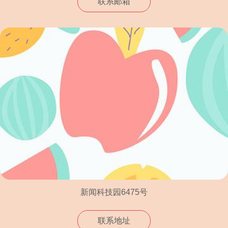
联系邮箱
新闻科技园6475号
联系地址