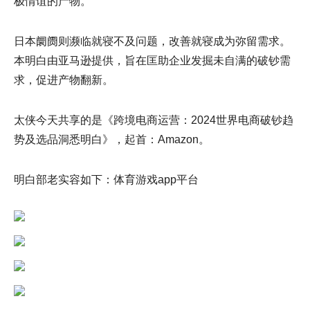
极情谊的产物。
日本阛阓则濒临就寝不及问题，改善就寝成为弥留需求。
本明白由亚马逊提供，旨在匡助企业发掘未自满的破钞需
求，促进产物翻新。
太侠今天共享的是《跨境电商运营：2024世界电商破钞趋
势及选品洞悉明白》，起首：Amazon。
明白部老实容如下：体育游戏app平台