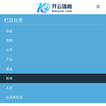
栏目分类
供应
求购
公司
产品
展会
新闻
人才
会员商务室