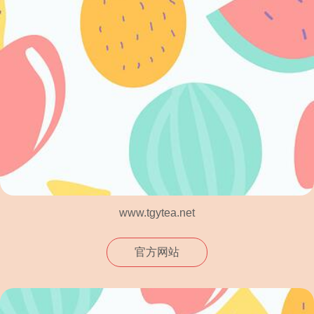
www.tgytea.net
官方网站