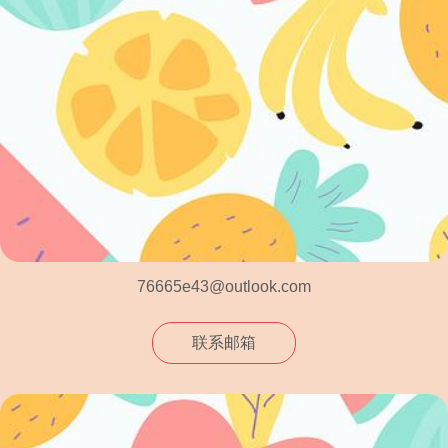
76665e43@outlook.com
联系邮箱