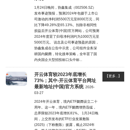
1月24日晚间，协鑫集成（002506.SZ）
发布事迹预报，预测2024年包摄于上市公
司激动的净利润5500万元至8000万元，同
比下降49.28%至65.13%。扣除非相同性
损益后开云体育(中国)官方网站，公司预测
2024年度罢了归母净利润约为1000万元至
5000万元。 说念及公司事迹预盈的原因，
协鑫集成在公告中示意，公司组件业务深
耕国内阛阓，转化接单策略，全年罢了国
内央国企大型招投标口头中标...
开云体育较2023年底增长
【更多...】
73%；其中-开云体育平台网址
最新地址(中国)官方系统
2026-
03-27
2024年开云体育，境内ETF阛阓设立二十
周年。这一年，境内ETF阛阓增势迅猛，
总界限较2023年底增长81%。 1月24日晚
间，上交所发布的ETF行业发展敷陈
(2025)（下称敷陈）披露，截止2024年