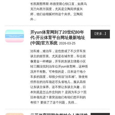
长凯斯图蒂斯·布德里斯心快口直，如果乌
克兰向西方国度，尤其是立陶宛求援兴
师，他们会细腻对待这个央求。立陶宛
外...
开yun体育网到了20世纪80年
【更多...】
代-开云体育平台网址最新地址
(中国)官方系统
2026-03-25
泊车难，难泊车，这也曾成了不少开车东
谈主的烦苦衷。尤其是在城市里，车位就
像黄金一样稀缺，开车的东谈主绕着小区
转三圈没找到泊车位开yun体育网，这种情
况并不有数。可奇怪的是，日本这个地小
车多的国度，却很少传说“泊车难”。致使有
些所在的泊车场还尽头省地儿，服从高得
让东谈主保养。这不禁让东谈主兴趣，日
本到底是怎么作念到的？ 是因为车少？照
旧本领先进？唐突说他们有咱们想不到的
奇招？ 要搞了了这个问题，先得...