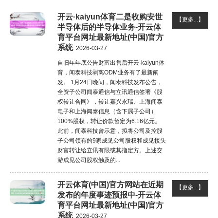
开云·kaiyun体育二是收购安世
【更多...】
半导体后的半导体业务-开云体
育平台网址最新地址(中国)官方
系统
2026-03-27
自旧年年底公告财富出售后开云·kaiyun体
育，闻泰科技剥离ODM业务有了最新阐
发。 1月24日晚间，闻泰科技发布公告，
全资子公司闻泰通信与立讯通信签署《股
权转让合同》，转让嘉兴永瑞、上海闻泰
电子和上海闻泰信息（含下属子公司）
100%股权，转让价款暂定为6.16亿元。
此前，闻泰科技曾示意，拟将公司及控股
子公司领有的9家成见公司股权和成见接头
财富转让给立讯有限或其指定方。上述交
游成见公司股权触及的...
开云体育(中国)官方网站在近期
【更多...】
发布的年度事迹预报中-开云体
育平台网址最新地址(中国)官方
系统
2026-03-27